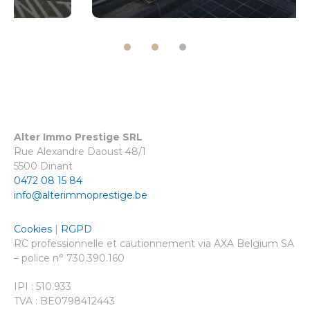
Alter Immo Prestige SRL
Rue Alexandre Daoust 48/1
5500 Dinant
0472 08 15 84
info@alterimmoprestige.be
Cookies
|
RGPD
RC professionnelle et cautionnement via AXA Belgium SA
– police n° 730.390.160
IPI : 510.933
TVA : BE0798412443